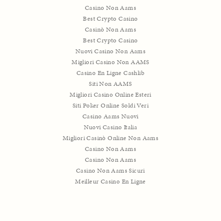
Casino Non Aams
Best Crypto Casino
Casinò Non Aams
Best Crypto Casino
Nuovi Casino Non Aams
Migliori Casino Non AAMS
Casino En Ligne Cashlib
Siti Non AAMS
Migliori Casino Online Esteri
Siti Poker Online Soldi Veri
Casino Aams Nuovi
Nuovi Casino Italia
Migliori Casinò Online Non Aams
Casino Non Aams
Casino Non Aams
Casino Non Aams Sicuri
Meilleur Casino En Ligne