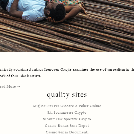
ritically acclaimed author Irenosen Okojie examines the use of surrealism in t
ork of four Black artists.
quality sites
Migliori Siti Per Giocare A Poker Online
Siti Scommesse Crypto
Scommesse Sportive Crypto
Casino Bonus Sans Depot
Casino Senza Documenti