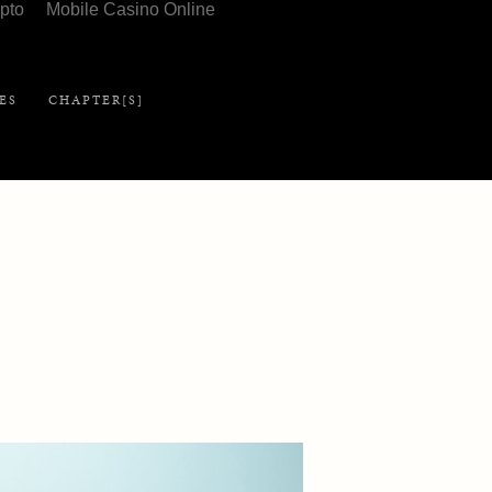
pto
Mobile Casino Online
Library
ES
CHAPTER[S]