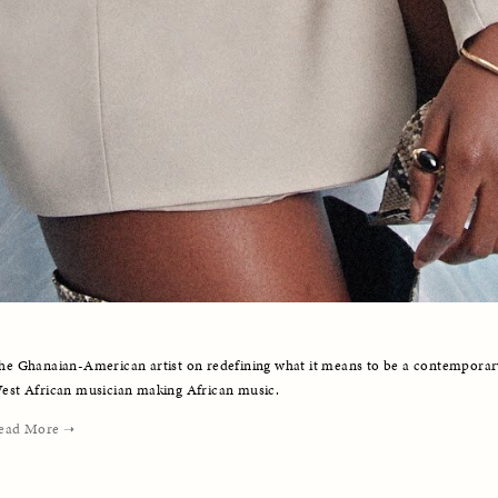
he Ghanaian-American artist on redefining what it means to be a contemporar
est African musician making African music.