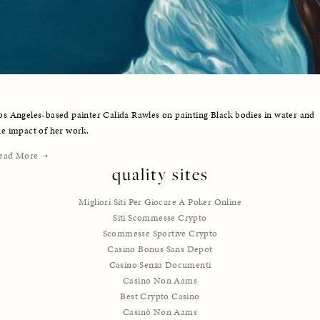
os Angeles-based painter Calida Rawles on painting Black bodies in water and
he impact of her work.
quality sites
Migliori Siti Per Giocare A Poker Online
Siti Scommesse Crypto
Scommesse Sportive Crypto
Casino Bonus Sans Depot
Casino Senza Documenti
Casino Non Aams
Best Crypto Casino
Casinò Non Aams