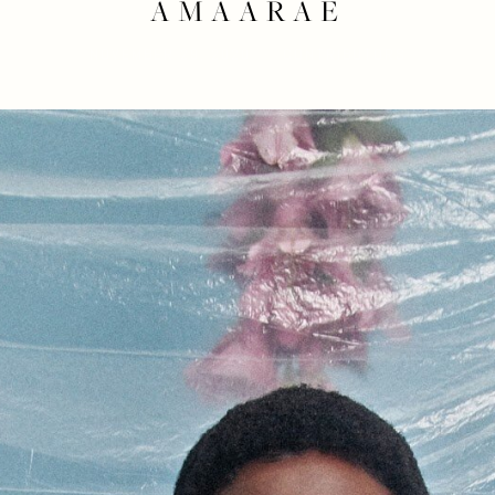
AMAARAE
NOVEMBER 29, 2020
CONTRIBUTORS