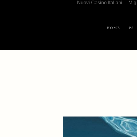
Nuovi Casino Italiani
Mig
HOME
PS