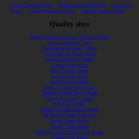
Nuovi Casino Italiani
Migliori Siti Scommesse
Casino En
Ligne
Casino Français Crypto
Mobile Casino Online
Quality sites
Migliori Siti Per Giocare A Poker Online
Siti Scommesse Crypto
Scommesse Sportive Crypto
Casino Bonus Sans Depot
Casino Senza Documenti
Casino Non Aams
Best Crypto Casino
Casinò Non Aams
Best Crypto Casino
Nuovi Casino Non Aams
Migliori Casino Non AAMS
Casino En Ligne Cashlib
Siti Non AAMS
Migliori Casino Online Esteri
Siti Poker Online Soldi Veri
Casino Aams Nuovi
Nuovi Casino Italia
Migliori Casinò Online Non Aams
Casino Non Aams