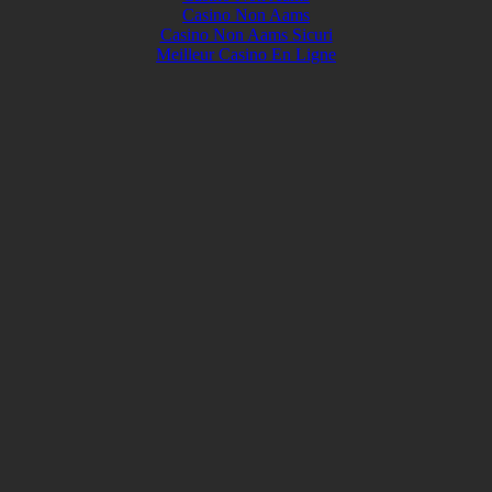
Casino Non Aams
Casino Non Aams Sicuri
Meilleur Casino En Ligne